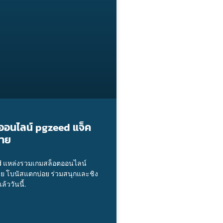
ออนไลน์ pgzeed แจ็ค
าย
ed แหล่งรวมเกมสล็อตออนไลน์
าย โบนัสแตกบ่อย ร่วมสนุกและชิง
้ววันนี้.