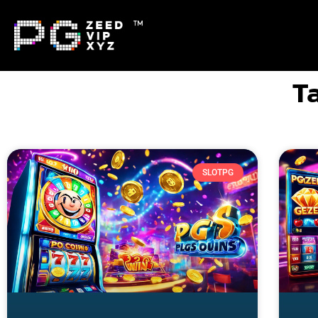
T
SLOTPG