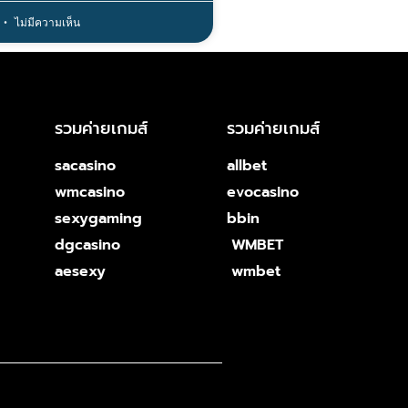
ไม่มีความเห็น
รวมค่ายเกมส์
รวมค่ายเกมส์
sacasino
allbet
wmcasino
evocasino
sexygaming
bbin
dgcasino
WMBET
aesexy
wmbet