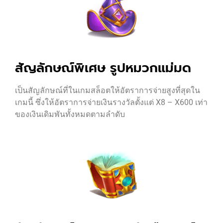
สัญลักษณ์พิเศษ รูปหมวกแม่มด
เป็นสัญลักษณ์ที่ในเกมสล็อตให้อัตราการจ่ายสูงที่สุดใน
เกมนี้ ซึ่งให้อัตราการจ่ายเงินรางวัลตั้งแต่ X8 – X600 เท่า
ของเงินเดิมพันทั้งหมดตามลำดับ