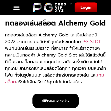
Login
ทดลองเล่นสล็อต Alchemy Gold
ทดลองเล่นสล็อต Alchemy Gold เกมใหม่ล่าสุดปี
2022 จากค่ายเกมที่ดังที่สุดในประเทศไทย
PG SLOT
พบกับนักเล่นแร่แปรธาตุ ที่สามารถทำให้แร่ธาตุต่างๆ
กลายเป็นทองคำ Alchemy Gold Slot เล่นได้แล้ววันนี้
ที่เว็บรวมสล็อตออนไลน์ทุกค่าย สมัครครั้งเดียวเล่นได้
ทุกเกม สามารถเข้าเล่นสล็อตได้ทุกที่ ทุกเวลา บนสมาร์ท
โฟน ทั้งในรูปแบบเกมสล็อตสำหรับทดลองเล่น และ
เกม
สล็อต
จริงได้เงินจริง ให้คุณได้เล่นก่อนใคร
ทดลองเล่น