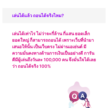
เล่นได้แล้ว ถอนได้จริงไหม?
เล่นได้เท่าไร ไม่ว่าจะกี่ล้าน กี่แสน ยอดเล็ก
ยอดใหญ่ ก็สามารถถอนได้ เพราะเว็บที่นำมา
เสนอให้นั้น เป็นเว็บตรง ไม่ผ่านเอเย่นต์ มี
ความมั่นคงทางด้านการเงินเป็นอย่างดี การัน
ตีมีผู้เล่นถึงวันละ 100,000 คน จึงมั่นใจได้เลย
ว่า ถอนได้จริง 100%