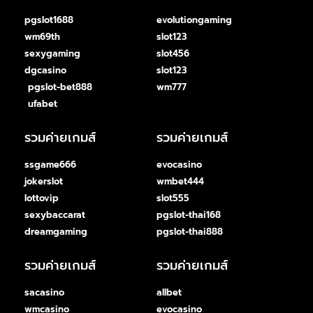
pgslot1688
evolutiongaming
wm69th
slot123
sexygaming
slot456
dgcasino
slot123
pgslot-bet888
wm777
ufabet
รวมค่ายเกมส์
รวมค่ายเกมส์
ssgame666
evocasino
jokerslot
wmbet444
lottovip
slot555
sexybaccarat
pgslot-thai168
dreamgaming
pgslot-thai888
รวมค่ายเกมส์
รวมค่ายเกมส์
sacasino
allbet
wmcasino
evocasino