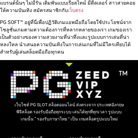
แบรนด์นั้นๆ ไม่มีรัน เดิมพันแบบเรียลไทม์ มีดีลเลอร์ สาวสวยคอย
ให้ความบันเทิง สมัครสมาชิกกับ
เว็บตรง
PG SOFT™ อยู่ที่นี่เพื่อปฏิวัติเกมแอพมือถือโดยใช้ประโยชน์จาก
โซลูชั่นเกมตามความต้องการที่หลากหลายของเรา เกมของเรา
เป็นตัวอย่างของความสวยงามที่น่าทึ่งและรูปแบบการเล่นที่น่า
หลงใหล นำเสนอความบันเทิงในการเล่นเกมที่ไม่มีใครเทียบได้
สำหรับผู้เล่นสล็อตมือถือทุกคน
เว็บไซต์ PG SLOT สล็อตออนไลน์ ส่งตรงจาก ประเทศอังกฤษ
พีจีสล็อต รองรับมือถือทุกระบบ เล่นได้ทุกที่ทุกเวลา รูปแบบ
เกมนั้น ” รองรับภาษาไทย “ เป็น เกมสล็อตรูปแบบใหม่