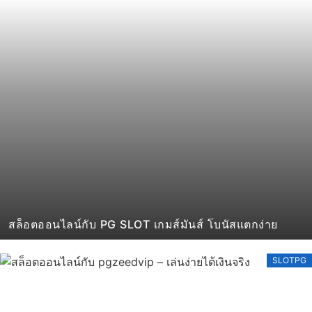
สล็อตออนไลน์กับ PG SLOT เกมส์มันส์ โบนัสแตกง่าย
SLOTPG