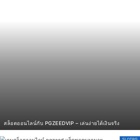
สล็อตออนไลน์กับ PGZEEDVIP – เล่นง่ายได้เงินจริง
SLOTPG