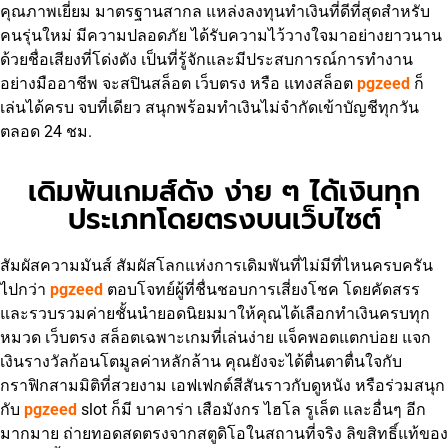
คุณภาพเยี่ยม มาตรฐานสากล แหล่งลงทุนทำเงินที่ดีที่สุดสำหรับ
คนรุ่นใหม่ มีความปลอดภัย ได้รับความไว้วางใจมาอย่างยาวนาน
ด้วยชื่อเสียงที่โด่งดัง เป็นที่รู้จักและมีประสบการณ์การทำงาน
อย่างมืออาชีพ จะสปินสล็อต เว็บตรง หรือ แทงสล็อต
pgzeed
ก็
เล่นได้ครบ จบที่เดียว สนุกพร้อมทำเงินไม่จำกัดเข้าบัญชีทุกวัน
ตลอด 24 ชม.
เดิมพันเกมส์ดัง ง่าย ๆ ได้เงินทุก
ประเภทโดยตรงบนเว็บไซต์
สัมผัสความมันส์ สัมผัสโลกแห่งการเดิมพันที่ไม่มีที่ไหนครบครัน
ไปกว่า
pgzeed
ตอบโจทย์ผู้ที่ชื่นชอบการเสี่ยงโชค โดยคัดสรร
และรวบรวมค่ายชั้นนำยอดนิยมมาให้คุณได้เลือกทำเงินครบทุก
หมวด เว็บตรง สล็อตเฉพาะเกมที่เล่นง่าย แจ็คพอตแตกบ่อย แจก
เงินรางวัลก้อนโตมูลค่าหลักล้าน คุณยังจะได้ตื่นตาตื่นใจกับ
กราฟิกสามมิติที่สวยงาม เอฟเฟกต์สีสันราวกับดูหนัง หรือร่วมสนุก
กับ
pgzeed
slot ก็มี บาคาร่า เสือมังกร ไฮโล รูเล็ต และอื่นๆ อีก
มากมาย ถ่ายทอดสดตรงจากสตูดิโอในสถานที่จริง ลิขสิทธิ์แท้ของ