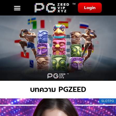
Login
บทความ PGZEED
SLOTPG