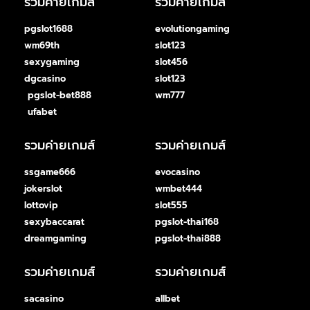
รวมค่ายเกมส์
รวมค่ายเกมส์
pgslot1688
evolutiongaming
wm69th
slot123
sexygaming
slot456
dgcasino
slot123
pgslot-bet888
wm777
ufabet
รวมค่ายเกมส์
รวมค่ายเกมส์
ssgame666
evocasino
jokerslot
wmbet444
lottovip
slot555
sexybaccarat
pgslot-thai168
dreamgaming
pgslot-thai888
รวมค่ายเกมส์
รวมค่ายเกมส์
sacasino
allbet