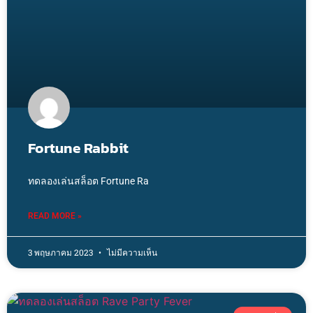
Fortune Rabbit
ทดลองเล่นสล็อต Fortune Ra
READ MORE »
3 พฤษภาคม 2023
ไม่มีความเห็น