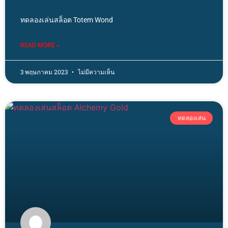
ทดลองเล่นสล็อต Totem Wond
READ MORE »
3 พฤษภาคม 2023
ไม่มีความเห็น
ทดลองเล่น