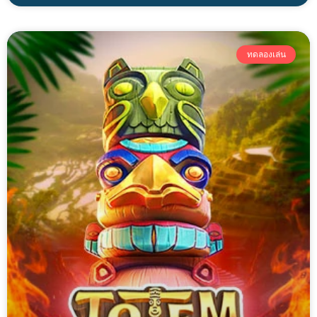
ทดลองเล่น