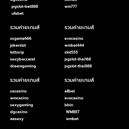
pgslot-bet888
wm777
ufabet
รวมค่ายเกมส์
รวมค่ายเกมส์
ssgame666
evocasino
jokerslot
wmbet444
lottovip
slot555
sexybaccarat
pgslot-thai168
dreamgaming
pgslot-thai888
รวมค่ายเกมส์
รวมค่ายเกมส์
sacasino
allbet
wmcasino
evocasino
sexygaming
bbin
dgcasino
WMBET
aesexy
wmbet