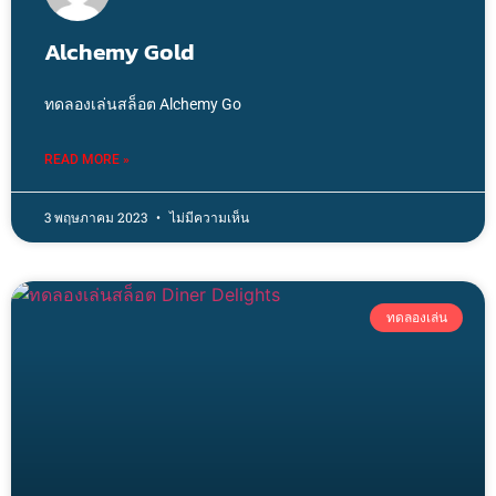
Alchemy Gold
ทดลองเล่นสล็อต Alchemy Go
READ MORE »
3 พฤษภาคม 2023
ไม่มีความเห็น
ทดลองเล่น