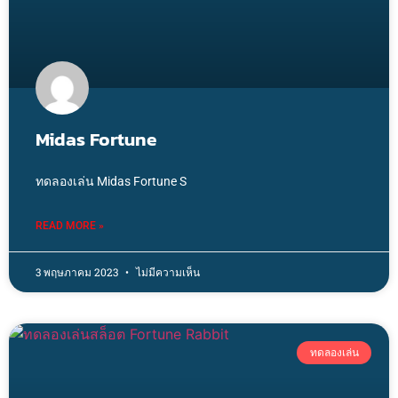
Midas Fortune
ทดลองเล่น Midas Fortune S
READ MORE »
3 พฤษภาคม 2023
ไม่มีความเห็น
ทดลองเล่น