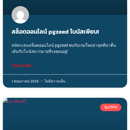
สล็อตออนไลน์ pgzeed โบนัสเพียบ!
สมัครเล่นสล็อตออนไลน์ pgzeed พบกับเกมใหม่ล่าสุดที่น่าตื่น
เต้นกับโบนัสมากมายที่รอคุณอยู่!
READ MORE »
1 พฤษภาคม 2024
ไม่มีความเห็น
SLOTPG