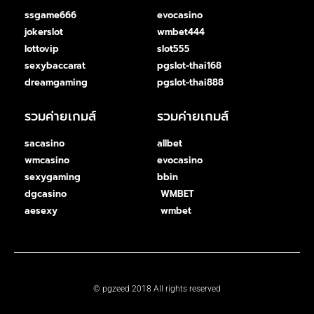
ssgame666
evocasino
jokerslot
wmbet444
lottovip
slot555
sexybaccarat
pgslot-thai168
dreamgaming
pgslot-thai888
รวมค่ายเกมส์
รวมค่ายเกมส์
sacasino
allbet
wmcasino
evocasino
sexygaming
bbin
dgcasino
WMBET
aesexy
wmbet
© pgzeed 2018 All rights reserved