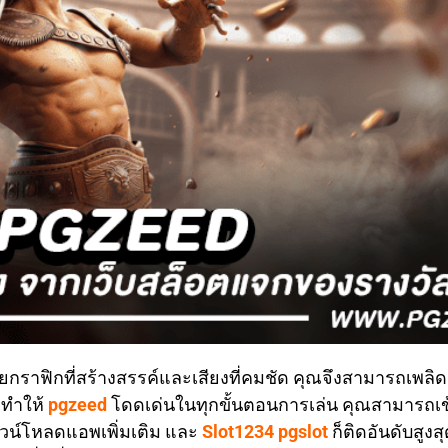
ยกราฟิกที่สร้างสรรค์และเสียงที่คมชัด คุณจึงสามารถเพลิด
ทำให้
pgzeed
โดดเด่นในทุกขั้นตอนการเล่น คุณสามารถเข
วน์โหลดแอพเพิ่มเติม และ
Slot1234 pgslot
ก็ติดอันดับสูงส