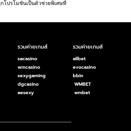
กโปรโมชั่นเป็นตัวช่วยพิเศษที่
รวมค่ายเกมส์
รวมค่ายเกมส์
sacasino
allbet
wmcasino
evocasino
sexygaming
bbin
dgcasino
WMBET
aesexy
wmbet