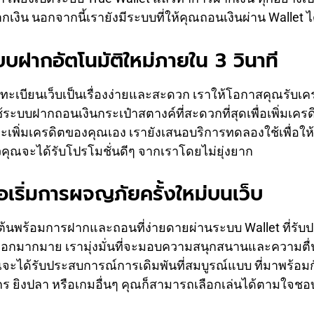
ากเงิน นอกจากนี้เรายังมีระบบที่ให้คุณถอนเงินผ่าน Wallet
บฝากอัตโนมัติใหม่ภายใน 3 วินาที
ลงทะเบียนเว็บเป็นเรื่องง่ายและสะดวก เราให้โอกาสคุณรับเค
ระบบฝากถอนเงินกระเป๋าสตางค์ที่สะดวกที่สุดเพื่อเพิ่มเคร
่จะเพิ่มเครดิตของคุณเอง เรายังเสนอบริการทดลองใช้เพื่อใ
ล้วคุณจะได้รับโปรโมชั่นดีๆ จากเราโดยไม่ยุ่งยาก
่อเริ่มการผจญภัยครั้งใหม่บนเว็บ
ื่นเต้นพร้อมการฝากและถอนที่ง่ายดายผ่านระบบ Wallet ที
กมากมาย เรามุ่งมั่นที่จะมอบความสนุกสนานและความตื่นเ
ุณจะได้รับประสบการณ์การเดิมพันที่สมบูรณ์แบบ ที่มาพร้อมก
ังกร ยิงปลา หรือเกมอื่นๆ คุณก็สามารถเลือกเล่นได้ตามใจ