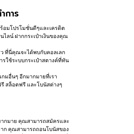
ทำการ
พร้อมโปรโมชั่นดีๆและเครดิต
อนไลน์ ฝากกระเป๋าเงินของคุณ
 ที่นี่คุณจะได้พบกับคอลเลก
ารใช้ระบบกระเป๋าสตางค์ที่ทัน
ะเกมอื่นๆ อีกมากมายที่เรา
รี สล็อตฟรี และโบนัสต่างๆ
ษมากมาย คุณสามารถสมัครและ
นไม่มาก คุณสามารถถอนโบนัสของ