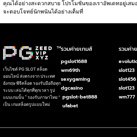
คุณได้อย่างสะดวกสบาย โปรโมชั่นของเราอัพเดทอยู่เส
จะตอบโจทย์นักพนันได้อย่างเต็มที่
รวมค่ายเกมส์
รวมค่า
pgslot1688
evolut
wm69th
slot123
เว็บไซต์ PG SLOT สล็อต
ออนไลน์ ส่งตรงจาก ประเทศ
sexygaming
slot456
อังกฤษ พีจีสล็อต รองรับมือถือทุก
dgcasino
slot123
ระบบ เล่นได้ทุกที่ทุกเวลา รูป
pgslot-bet888
wm777
แบบเกมนั้น ” รองรับภาษาไทย “
เป็น เกมสล็อตรูปแบบใหม่
ufabet