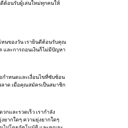
ดีต้อนรับผู้เล่นใหม่ทุกคนให้
ลาไหนของวัน เรายินดีต้อนรับคุณ
ต และการถอนเงินก็ไม่มีปัญหา
้อกำหนดและเงื่อนไขที่ซับซ้อน
พลาด เมื่อคุณสมัครเป็นสมาชิก
ดวกและรวดเร็ว เรากำลัง
ยุ่งยากใดๆ ความยุ่งยากใดๆ
เป็นไปโดยอัตโนมัติ และคุณจะ