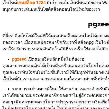
เว็บไซต์
เกมสล็อต 1234
มีบริการเติมเงินที่ทันสมัยผ่าน Wa
สนุกกับการเล่นบนเว็บไซต์สล็อตออนไลน์ใหม่ของเรา
pgzeed
ที่นี่เราคือเว็บไซต์ใหม่ที่ให้คุณเล่นสล็อตออนไลน์ได้อย่า
ตลอดเวลา เมื่อคุณสมัครสมาชิกกับเราที่ สล็อตpg เว็บไ
เราให้บริการการถอนเงินอัตโนมัติที่รวดเร็ว ใช้เวลาไม่ถึง 
pgzeed
เปิดถอนเงินหลักหมื่นไม่ต้องรอ
คุณสามารถถอนเงินได้เป็นหมื่นหรือแสนต่อวันโดยไม่ต้องห
คุณจะประทับใจกับโปรโมชั่นที่เรามีให้กับทุกท่านอย่างแน
เว็บไซต์กับเรา คุณสามารถเล่นเกมสล็อตจากค่ายชั้นนำท
ระบบกระเป๋าสตางค์ใหม่ ใช้งานง่าย เหมาะสำหรับมื
เราได้พยายามยกระดับสมาชิกของเราไปสู่อีกระดับของกา
ค่อยๆ เพิ่มความสะดวกในการทำธุรกรรมทางการเงินเพื่อใ
ไม่มีอุปสรรคใดๆ การฝากเงินใหม่กับเรานั้นง่ายและสะดว