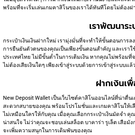
พร้อมที่จะเริ่มเล่นเกมคาสิโนของเราได้ทันทีโดยไม่ต้องฝ
เราพัฒนาระบ
กระเป๋าเงินเงินฝากใหม่ เรามุ่งมั่นที่จะทำให้ขั้นตอนการ
การยืนยันตัวตนของคุณเป็นเพียงขั้นตอนสำคัญ และเราใช้
ประเทศไทย ไม่มีขั้นต่ำในการเติมเงิน หากคุณไม่พร้อมที
ไม่ต้องเสียเงินใดๆ เพียงเข้าสู่ระบบด้วยการเข้าสู่ระบบแ
ฝากเงินเพื
New Deposit Wallet เป็นเว็บไซต์คาสิโนออนไลน์ที่น่าต
สะดวกสบายของคุณ พร้อมโปรโมชั่นและเกมคาสิโนให้เลือ
ไม่เหมือนใครให้กับคุณ เมื่อคุณเลือกกระเป๋าเงินมัดจำ ค
น่าสนใจ ไม่ว่าคุณจะชอบเล่นสล็อต บาคาร่า รูเล็ต เสือม
จะเพิ่มความสนุกในการเดิมพันของคุณ