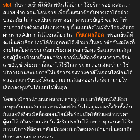
slot
กับทางเข้าที่ให้นักพนันได้เข้ามาใช้บริการอย่างสะดวก
สบาย ฝาก ถอน โอน จ่าย เพื่อเป็นสมาชิกกับทางเราได้อย่าง
ปลอดภัย ไม่ว่าจะเป็นผ่านทางธนาคารเลขบัญชี
wallet
ก็ทำ
รายการด้วยตัวเองได้แบบง่าย ๆ เป็นแบบอัตโนมัติหรือจะติดต่อ
ผ่านทาง
Admin
ก็ได้เช่นเดียวกัน
เว็บเกมสล็อต
พร้อมยินดีที่
จะเป็นตัวเลือกใหม่ให้กับทุกคนได้เข้ามาเป็นสมาชิกกันสมัครก็
ง่ายไม่เสียค่าธรรมเนียมเพียงแค่กรอกข้อมูลชื่อและนามสกุล
ของผู้ที่จะเข้ามาเป็นสมาชิก จากนั้นก็เลือกชื่อธนาคารพร้อม
เลขบัญชี เพียงเท่านี้ก็เอาไว้ใช้ในการฝาก ถอนเงินเข้ามาใช้
บริการผ่านระบบการให้บริการของทางคาสิโนออนไลน์กันได้
ตลอดเวลา รับรองได้เลยว่ามีเกมสล็อตออนไลน์มากมายให้
เลือกลงทุนกันได้แบบไม่สิ้นสุด
โดยเรามีการนำเสนอหลากหลายรูปแบบมาให้ผู้คนได้เลือก
ลงทุนกันสนุกสนานและเพลิดเพลินกันได้อยู่ตลอดทั้งวันทั้งคืน
กันเลยทีเดียว มีสล็อตออนไลน์ที่พร้อมเปิดให้กับเหล่าบรรดา
ผู้คนได้สมัครร่วมเล่นกัน จึงรับประกันได้เลยว่า ทุกคนจะได้รับ
การบริการที่ดีตอบกลับเมื่อลองเปิดใจสมัครเข้ามาเป็นสมาชิก
กับทางเราอย่างแน่นอน