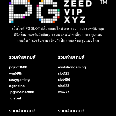
เว็บไซต์ PG SLOT สล็อตออนไลน์ ส่งตรงจาก ประเทศอังกฤษ
พีจีสล็อต รองรับมือถือทุกระบบ เล่นได้ทุกที่ทุกเวลา รูปแบบ
เกมนั้น ” รองรับภาษาไทย “ เป็น เกมสล็อตรูปแบบใหม่
รวมค่ายเกมส์
รวมค่ายเกมส์
pgslot1688
evolutiongaming
wm69th
slot123
sexygaming
slot456
dgcasino
slot123
pgslot-bet888
wm777
ufabet
รวมค่ายเกมส์
รวมค่ายเกมส์