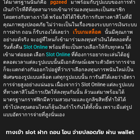
ได้มาตรฐานนั่นก็คือ
pgzeed
มาพร้อมกับรูปแบบของการทำ
เงินกำไรที่ดีที่สุดสามารถเข้ามาร่วมลงทุนและเป็นสมาชิก
โดยตรงกับทางเราได้ พร้อมให้ได้ใช้บริการกับทางคาสิโนที่มี
คุณภาพสูงปลอดภัย ไม่ว่าจะเป็นในเรื่องของระบบการเงินระบบ
การฝาก ถอน ก็รับรองได้เลยว่า
เว็บเกมสล็อต
นั้นมีคุณภาพ
อย่างแท้จริง จะอยู่ที่ไหนก็เข้ามาร่วมลงทุนทำเงินได้ตลอดทั้ง
วันทั้งคืน
Slot Online
พร้อมที่จะเป็นทางเลือกให้กับทุกคน ได้
เข้ามาต่อยอด เลือก
Slot Online
ที่ต้องการอยากจะเล่นได้อยู่
ตลอดเวลาแต่ละรูปแบบนั้นมีเอกลักษณ์เฉพาะตัวอัตราการจ่าย
ก็จะแตกต่างกันออกไปอยู่ที่ว่าเราเลือกลงทุนการพนันใหม่เป็น
พิเศษของรูปแบบสล็อต แต่ทุกรูปแบบนั้น การันตีได้เลยว่าอัตรา
การจ่ายสูงอย่างแน่นอน เนื่องจากว่า
Slot Online
แต่ละรูปแบบ
ที่ทางคาสิโนมีการเปิดให้ลงทุนกันนั้น ล้วนแต่มาพร้อมได้
มาตรฐานกราฟฟิกมีความสวยงามและถูกลิขสิทธิ์ทำให้ได้
เข้าไปลงทุนตอนไหนก็ลุ้นเงินกำไรกันได้ทั้งนั้น เพราะมีแต่รูป
แบบอัตราการจ่ายที่สูงนั่นเอง
ทางเข้า slot ฝาก ถอน โอน จ่ายปลอดภัย ผ่าน wallet