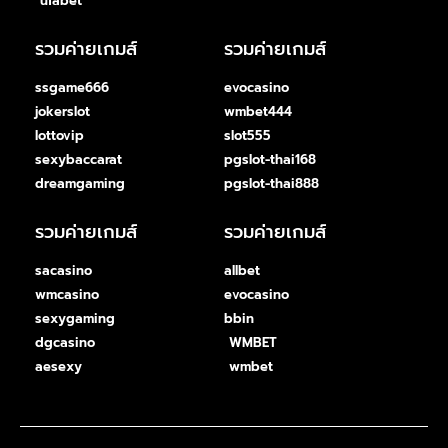
ufabet
รวมค่ายเกมส์
รวมค่ายเกมส์
ssgame666
evocasino
jokerslot
wmbet444
lottovip
slot555
sexybaccarat
pgslot-thai168
dreamgaming
pgslot-thai888
รวมค่ายเกมส์
รวมค่ายเกมส์
sacasino
allbet
wmcasino
evocasino
sexygaming
bbin
dgcasino
WMBET
aesexy
wmbet