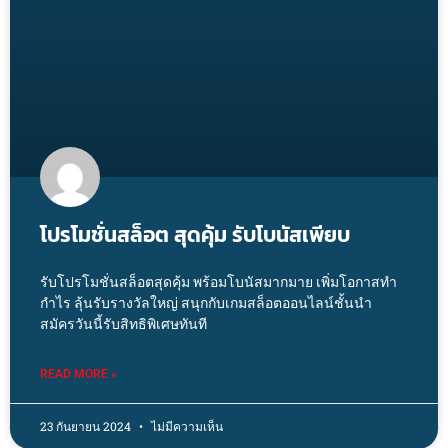
โปรโมชั่นสล็อต สุดคุ้ม รับโบนัสเพียบ
รับโปรโมชั่นสล็อตสุดคุ้ม พร้อมโบนัสมากมาย เพิ่มโอกาสทำ
กำไร ลุ้นรับรางวัลใหญ่ สนุกกับเกมสล็อตออนไลน์ชั้นนำ
สมัครวันนี้รับสิทธิพิเศษทันที
READ MORE »
23 กันยายน 2024
ไม่มีความเห็น