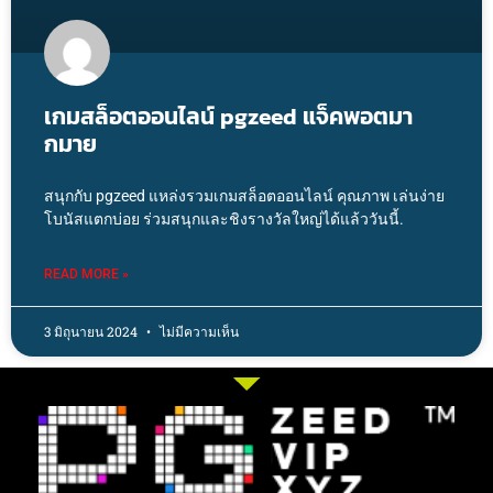
เกมสล็อตออนไลน์ pgzeed แจ็คพอตมา
กมาย
สนุกกับ pgzeed แหล่งรวมเกมสล็อตออนไลน์ คุณภาพ เล่นง่าย
โบนัสแตกบ่อย ร่วมสนุกและชิงรางวัลใหญ่ได้แล้ววันนี้.
READ MORE »
3 มิถุนายน 2024
ไม่มีความเห็น