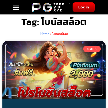
Login
Tag: โบนัสสล็อต
Home
»
โบนัสสล็อต
SLOTPG