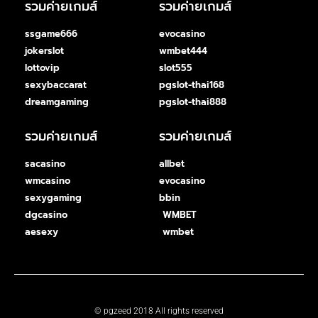
รวมค่ายเกมส์
รวมค่ายเกมส์
ssgame666
evocasino
jokerslot
wmbet444
lottovip
slot555
sexybaccarat
pgslot-thai168
dreamgaming
pgslot-thai888
รวมค่ายเกมส์
รวมค่ายเกมส์
sacasino
allbet
wmcasino
evocasino
sexygaming
bbin
dgcasino
WMBET
aesexy
wmbet
© pgzeed 2018 All rights reserved