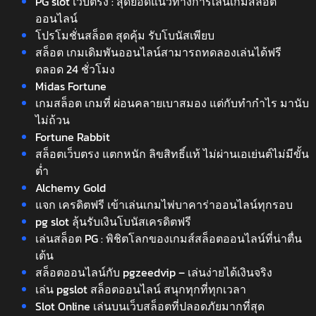
PG slot เว็บตรง : สุดยอดแนวทางการเล่นเกมสล็อต
ออนไลน์
โปรโมชั่นสล็อต สุดคุ้ม รับโบนัสเพียบ
สล็อต เกมเดิมพันออนไลน์สามารถทดลองเล่นได้ฟรี
ตลอด 24 ชั่วโมง
Midas Fortune
เกมสล็อต เกมที่ ผ่อนคลายเบาสมอง แต่กับทำกำไร มานับ
ไม่ถ้วน
Fortune Rabbit
สล็อตเว็บตรง แตกหนัก ลิขสิทธิ์แท้ ไม่ผ่านเอเย่นต์ไม่มีขั้น
ต่ำ
Alchemy Gold
แจก เครดิตฟรี เข้าเล่นเกมไพ่บาคาร่าออนไลน์ทุกรอบ
pg slot ลุ้นรับเงินโบนัสเครดิตฟรี
เล่นสล็อต PG : พิชิตโลกของเกมส์สล็อตออนไลน์ที่น่าตื่น
เต้น
สล็อตออนไลน์กับ pgzeedvip – เล่นง่ายได้เงินจริง
เล่น pgslot สล็อตออนไลน์ สนุกทุกที่ทุกเวลา
Slot Online เล่นบนเว็บสล็อตที่ปลอดภัยมากที่สุด