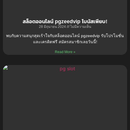
สล็อตออนไลน์ pgzeedvip โบนัสเพียบ!
28 มิถุนายน 2024
ไม่มีความเห็น
พบกับความสนุกสุดเร้าใจกับสล็อตออนไลน์ pgzeedvip รับโปรโมชั่น
และเครดิตฟรี สมัครสมาชิกเลยวันนี้!
Read More »