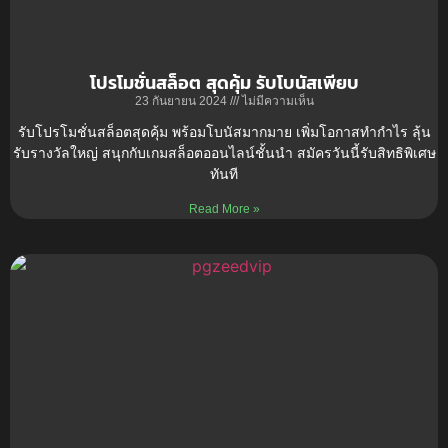
โปรโมชั่นสล็อต สุดคุ้ม รับโบนัสเพียบ
23 กันยายน 2024
ไม่มีความเห็น
รับโปรโมชั่นสล็อตสุดคุ้ม พร้อมโบนัสมากมาย เพิ่มโอกาสทำกำไร ลุ้น
รับรางวัลใหญ่ สนุกกับเกมสล็อตออนไลน์ชั้นนำ สมัครวันนี้รับสิทธิพิเศษ
ทันที
Read More »