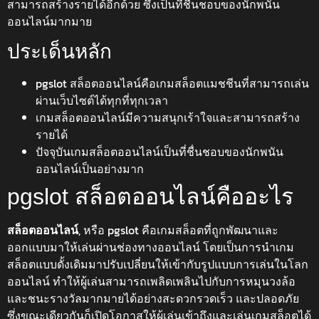
สามารถสร้างรายได้อีกด้วย ซึ่งเป็นที่ชื่นชอบของนักพนัน
ออนไลน์มากมาย
ประเด็นหลัก
pgslot สล็อตออนไลน์คือเกมสล็อตแมชชีนที่สามารถเล่น
ผ่านเว็บไซต์ได้ทุกที่ทุกเวลา
เกมสล็อตออนไลน์มีความสนุกเร้าใจและสามารถสร้าง
รายได้
ปัจจุบันเกมสล็อตออนไลน์เป็นที่ชื่นชอบของนักพนัน
ออนไลน์เป็นอย่างมาก
pgslot สล็อตออนไลน์คืออะไร
สล็อตออนไลน์
, หรือ pgslot คือเกมสล็อตที่ถูกพัฒนาและ
ออกแบบมาให้เล่นผ่านช่องทางออนไลน์ โดยเป็นการนำเกม
สล็อตแบบดั้งเดิมมาปรับเปลี่ยนให้เข้ากับรูปแบบการเล่นในโลก
ออนไลน์ ทำให้ผู้เล่นสามารถเพลิดเพลินไปกับการหมุนวงล้อ
และชนะรางวัลมากมายได้อย่างสะดวกรวดเร็ว และปลอดภัย
ซึ่งขณะเดียวกันก็เปิดโอกาสให้ผู้เล่นเข้าถึงและเล่นเกมสล็อตได้