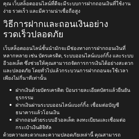
คุณ เว็บสล็อตออนไลน์ที่ดีจะมีระบบการฝากถอนเงินที่ใช้งาน
ง่าย รวดเร็ว และมีความน่าเชื่อถือสูง
วิธีการฝากและถอนเงินอย่าง
รวดเร็วปลอดภัย
เว็บสล็อตออนไลน์ชั้นนำมักจะมีช่องทางการฝากถอนเงินที่
หลากหลาย เช่น บัตรเครดิต, ระบบออนไลน์แบงก์กิ้ง และระบบ
อีวอลเล็ต ซึ่งช่วยให้คุณสามารถจัดการการเงินได้อย่างสะดวก
และปลอดภัย โดยทั่วไปแล้วกระบวนการฝากถอนจะใช้เวลา
เพียงไม่กี่นาทีเท่านั้น
ฝากเงินด้วยบัตรเครดิต: ป้อนรายละเอียดบัตรแล้วยืนยัน
ธุรกรรม
ฝากเงินผ่านระบบออนไลน์แบงก์กิ้ง: เชื่อมต่อบัญชี
ธนาคารแล้วโอนเงิน
ฝากถอนด้วยระบบอีวอลเล็ต: ลงทะเบียนและเชื่อมต่อ
กระเป๋าเงินดิจิทัล
ด้วยความสะดวกและความปลอดภัยเหล่านี้ คุณสามารถ