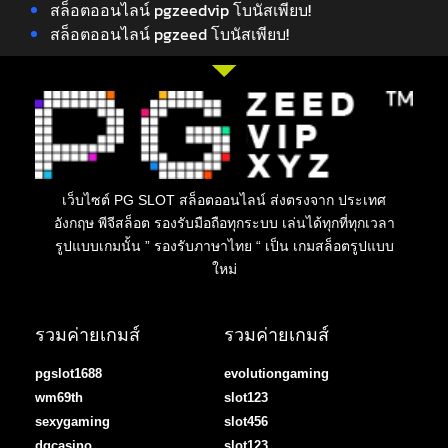
สล็อตออนไลน์ pgzeedvip โบนัสเพียบ!
สล็อตออนไลน์ pgzeed โบนัสเพียบ!
เว็บไซต์ PG SLOT สล็อตออนไลน์ ส่งตรงจาก ประเทศ
อังกฤษ พีจีสล็อต รองรับมือถือทุกระบบ เล่นได้ทุกที่ทุกเวลา
รูปแบบเกมนั้น ” รองรับภาษาไทย “ เป็น เกมสล็อตรูปแบบ
ใหม่
รวมค่ายเกมส์
รวมค่ายเกมส์
pgslot1688
evolutiongaming
wm69th
slot123
sexygaming
slot456
dgcasino
slot123