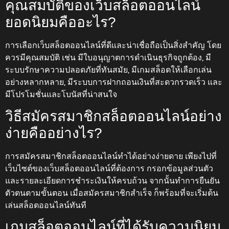
คุณสมบัติของเว็บสล็อตออนไลน์
ยอดนิยมคืออะไร?
การเลือกเว็บสล็อตออนไลน์ที่ดีและน่าเชื่อถือเป็นสิ่งสำคัญ โดย
ควรมีคุณสมบัติ เช่น มีใบอนุญาตการดำเนินธุรกิจถูกต้อง, มี
ระบบรักษาความปลอดภัยที่ทันสมัย, มีเกมสล็อตให้เลือกเล่น
อย่างหลากหลาย, มีระบบการฝากถอนเงินที่สะดวกรวดเร็ว และ
มีโปรโมชั่นและโบนัสที่น่าสนใจ
วิธีสมัครสมาชิกสล็อตออนไลน์อย่าง
ง่ายคืออย่างไร?
การสมัครสมาชิกสล็อตออนไลน์ทำได้อย่างง่ายดาย เพียงไปที่
เว็บไซต์ของเว็บสล็อตออนไลน์ที่ต้องการ กรอกข้อมูลส่วนตัว
และรายละเอียดการชำระเงินให้ครบถ้วน จากนั้นทำการยืนยัน
ตัวตนตามขั้นตอน เมื่อสมัครสมาชิกสำเร็จ ก็พร้อมที่จะเริ่มต้น
เล่นสล็อตออนไลน์ทันที
เกมสล็อตออนไลน์ที่ได้รับความนิยม