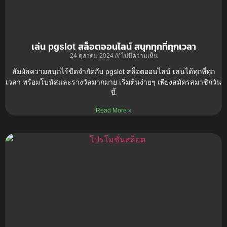
เล่น pgslot สล็อตออนไลน์ สนุกทุกที่ทุกเวลา
24 ตุลาคม 2024
ไม่มีความเห็น
สัมผัสความสนุกไร้ขีดจำกัดกับ pgslot สล็อตออนไลน์ เล่นได้ทุกที่ทุก
เวลา พร้อมโบนัสและรางวัลมากมาย เริ่มต้นง่ายๆ เพียงสมัครสมาชิกวัน
นี้
Read More »